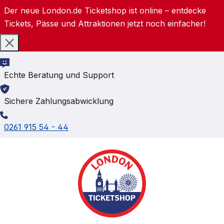
Der neue London.de Ticketshop ist online – entdecke
Zum Hauptinhalt springen
Tickets, Pässe und Attraktionen jetzt noch einfacher!
Echte Beratung und Support
Sichere Zahlungsabwicklung
0261 915 54 - 44