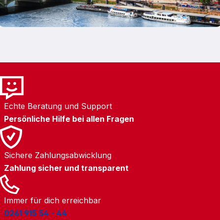
Grabmälern. Hier finden bedeutende
Zeremonien statt — und hier liegt auch Queen
Elizabeth II in der King George VI Memorial
Chapel beigesetzt, was dem Ort eine besondere
zeitgeschichtliche Bedeutung verleiht. Ein
weiteres Highlight ist das legendäre Queen
Mary’s Puppenhaus — ein Meisterwerk
filigraner Handwerkskunst mit funktionierendem
Strom, fließendem Wasser und unzähligen
Echte Beratung und Support
liebevollen Details. Wer zur richtigen Zeit vor
Persönliche Hilfe bei allen Fragen
Ort ist, kann mit etwas Glück die feierliche
Wachablösung erleben — ein traditionsreiches
Schauspiel, das den royalen Alltag spürbar
macht. Windsor Castle ist mehr als eine
Sichere Zahlungsabwicklung
Sehenswürdigkeit: Es ist lebendige Geschichte,
Zahlung sicher und transparent
Schatzkammer der Monarchie und ein
unvergesslicher Höhepunkt jeder London-
Immer für dich erreichbar
Reise. Produktvorteile / Kombinationen Dein
0261 915 54 - 44
Windsor-Castle-Ticket sichert dir vorab