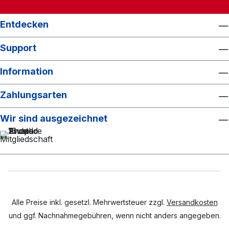
geplanten Einlass und hohen Komfort. Buche
bequem online und zahle in Euro — ohne
Entdecken
Umrechnung und ohne Stress. Ideal
kombinierbar mit: Tagesausflug ab London
Support
inklusive Schlossbesuch mit Hin- und Rückfahrt
per BusBesuch von Windsor Great Park oder
Information
Eton College für einen vollständigen königlichen
Ausflugstag Weiterem London-Sightseeing dank
Zahlungsarten
guter Bahn- und Busanbindung
Wir sind ausgezeichnet
Alle Preise inkl. gesetzl. Mehrwertsteuer zzgl.
Versandkosten
und ggf. Nachnahmegebühren, wenn nicht anders angegeben.