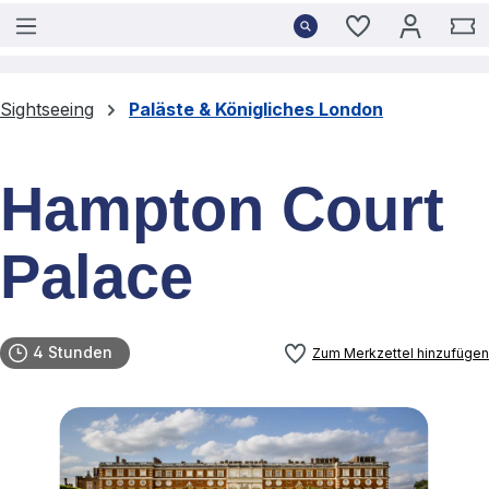
Du hast 0 Pro
W
Sightseeing
Paläste & Königliches London
Hampton Court
Palace
4 Stunden
Zum Merkzettel hinzufügen
Bildergalerie überspringen