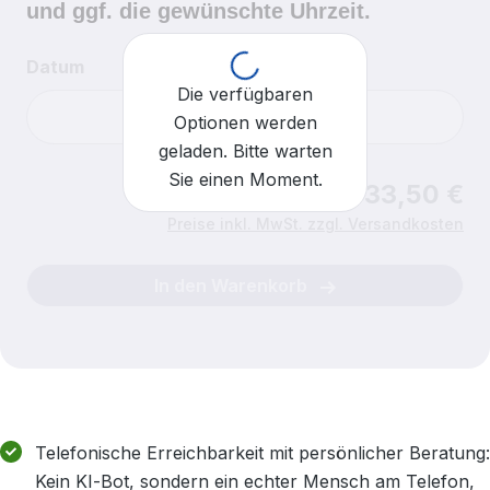
und ggf. die gewünschte Uhrzeit.
Loading...
Datum
Die verfügbaren
Optionen werden
geladen. Bitte warten
Sie einen Moment.
Ab 33,50 €
Uhrzeit
Für heute sind keine Einlasszeiten mehr verfügbar.
Preise inkl. MwSt. zzgl. Versandkosten
In den Warenkorb
Telefonische Erreichbarkeit mit persönlicher Beratung:
Kein KI‑Bot, sondern ein echter Mensch am Telefon,