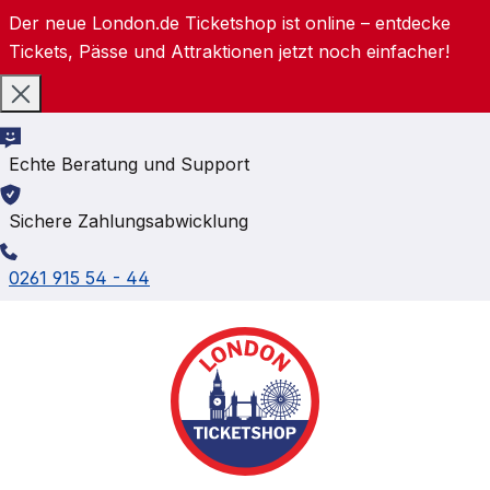
Der neue London.de Ticketshop ist online – entdecke
Zum Hauptinhalt springen
Tickets, Pässe und Attraktionen jetzt noch einfacher!
Echte Beratung und Support
Sichere Zahlungsabwicklung
0261 915 54 - 44