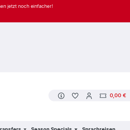
en jetzt noch einfacher!
Du hast 0 Produkte au
0,00 €
W
Transfers
Season Specials
Sprachreisen