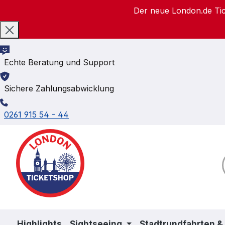
Der neue London.de Tick
m Hauptinhalt springen
Zur Suche springen
Zur Hauptnavigation springen
Echte Beratung und Support
Sichere Zahlungsabwicklung
0261 915 54 - 44
Highlights
Sightseeing
Stadtrundfahrten &