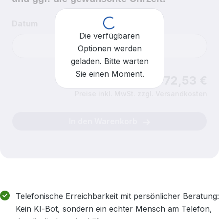
Loading...
Datum
Die verfügbaren
Optionen werden
geladen. Bitte warten
Sie einen Moment.
Ab 72,53 €
Uhrzeit
Für heute sind keine Einlasszeiten mehr verfügbar.
Preise inkl. MwSt. zzgl. Versandkosten
In den Warenkorb
Telefonische Erreichbarkeit mit persönlicher Beratung:
Kein KI‑Bot, sondern ein echter Mensch am Telefon,