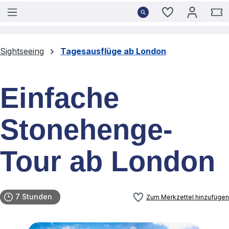
Du hast 0 Pro
W
Sightseeing
Tagesausflüge ab London
Einfache
Stonehenge-
Tour ab London
7 Stunden
Zum Merkzettel hinzufügen
Bildergalerie überspringen