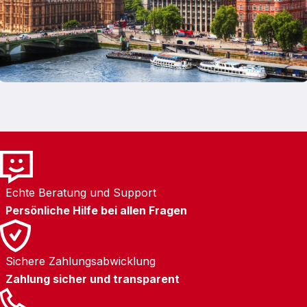
Ankunftstag Vorteile des Stansted Express:
Schnellste Verbindung vom Flughafen ins
Zentrum Hohe Taktfrequenz und klare
Planbarkeit Viel Platz für Gepäck Ideal für
frühe oder späte Flugzeiten
Echte Beratung und Support
Persönliche Hilfe bei allen Fragen
Sichere Zahlungsabwicklung
Zahlung sicher und transparent