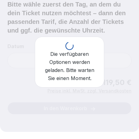
Bitte wähle zuerst den Tag, an dem du
dein Ticket nutzen möchtest – dann den
passenden Tarif, die Anzahl der Tickets
und ggf. die gewünschte Uhrzeit.
Loading...
Datum
Die verfügbaren
Optionen werden
geladen. Bitte warten
Sie einen Moment.
Ab 119,50 €
Uhrzeit
Für heute sind keine Einlasszeiten mehr verfügbar.
Preise inkl. MwSt. zzgl. Versandkosten
In den Warenkorb