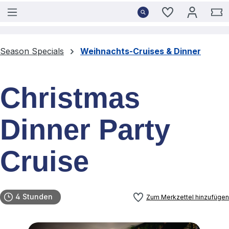
Du hast 0 Pro
W
Season Specials
Weihnachts-Cruises & Dinner
Christmas
Dinner Party
Cruise
4 Stunden
Zum Merkzettel hinzufügen
Bildergalerie überspringen