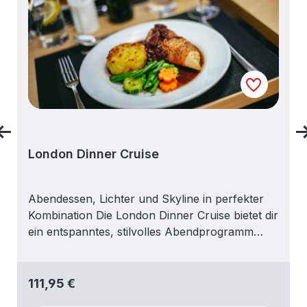
London Dinner Cruise
Abendessen, Lichter und Skyline in perfekter
Kombination Die London Dinner Cruise bietet dir
ein entspanntes, stilvolles Abendprogramm
direkt auf der Themse. Während du ein
mehrgängiges Menü genießt, erlebst du
Londons berühmteste Sehenswürdigkeiten im
Regulärer Preis:
111,95 €
warmen Lichterspiel. Eine perfekte Verbindung