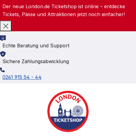
Der neue London.de Ticketshop ist online – entdecke
Zum Hauptinhalt springen
Tickets, Pässe und Attraktionen jetzt noch einfacher!
Echte Beratung und Support
Sichere Zahlungsabwicklung
0261 915 54 - 44