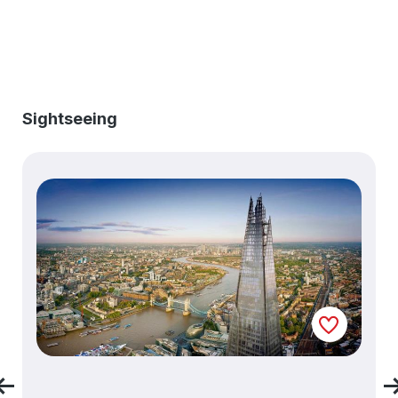
Produktgalerie überspringen
Sightseeing