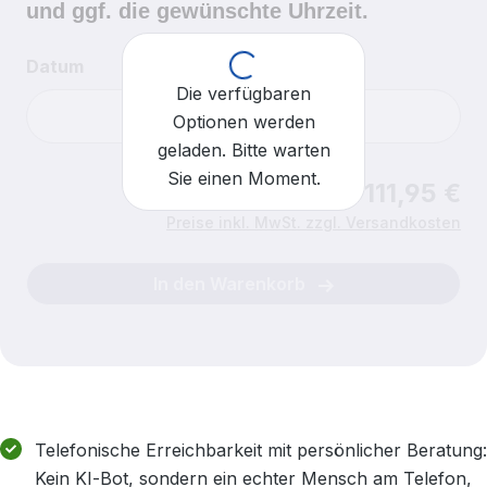
und ggf. die gewünschte Uhrzeit.
Loading...
Datum
Die verfügbaren
Optionen werden
geladen. Bitte warten
Sie einen Moment.
Ab 111,95 €
Uhrzeit
Für heute sind keine Einlasszeiten mehr verfügbar.
Preise inkl. MwSt. zzgl. Versandkosten
In den Warenkorb
Telefonische Erreichbarkeit mit persönlicher Beratung:
Kein KI‑Bot, sondern ein echter Mensch am Telefon,