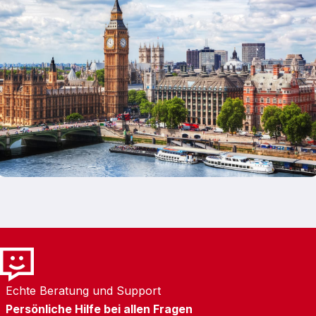
Jazz Cruise bietet ein hochwertiges, elegantes
Erlebnis, das lange in Erinnerung bleibt.
Produktvorteile / Kombinationen Perfekt
kombinierbar mit: London Eye vor der Fahrt
Westminster Abbey Besuch vor der Cruise
Spaziergang entlang der South Bank Tower
Bridge Walk nach der Fahrt Ideal für alle, die
ihren Abend in London stilvoll gestalten
möchten.
Echte Beratung und Support
Persönliche Hilfe bei allen Fragen