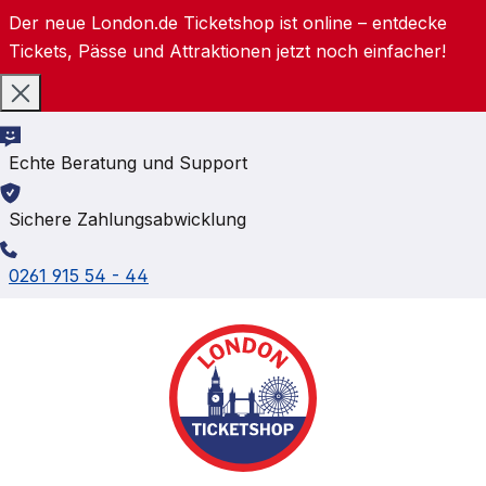
Der neue London.de Ticketshop ist online – entdecke
Zum Hauptinhalt springen
Tickets, Pässe und Attraktionen jetzt noch einfacher!
Echte Beratung und Support
Sichere Zahlungsabwicklung
0261 915 54 - 44