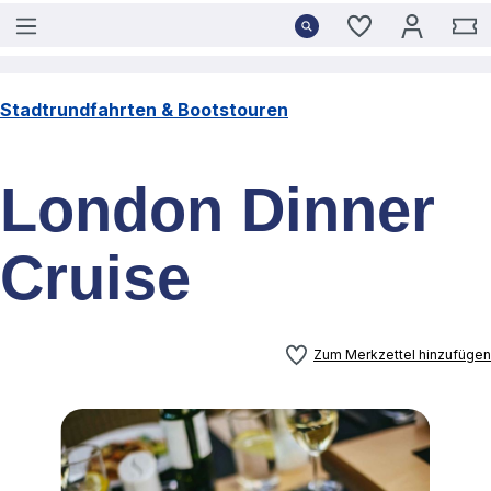
Du hast 0 Pro
W
Stadtrundfahrten & Bootstouren
London Dinner
Cruise
Zum Merkzettel hinzufügen
Bildergalerie überspringen