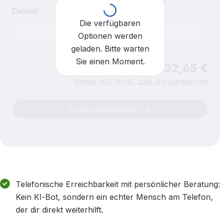
Loading...
Datum
Die verfügbaren
Optionen werden
geladen. Bitte warten
Sie einen Moment.
Ab 32,65 €
Uhrzeit
Für heute sind keine Einlasszeiten mehr verfügbar.
Preise inkl. MwSt. zzgl. Versandkosten
In den Warenkorb
Telefonische Erreichbarkeit mit persönlicher Beratung:
Kein KI‑Bot, sondern ein echter Mensch am Telefon,
der dir direkt weiterhilft.