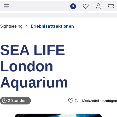
Du hast 0 Pro
W
Sightseeing
Erlebnisattraktionen
SEA LIFE
London
Aquarium
2 Stunden
Zum Merkzettel hinzufügen
Bildergalerie überspringen