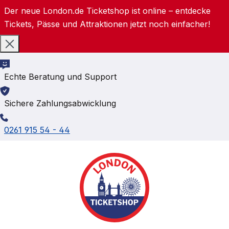
Der neue London.de Ticketshop ist online – entdecke
Zum Hauptinhalt springen
Tickets, Pässe und Attraktionen jetzt noch einfacher!
Echte Beratung und Support
Sichere Zahlungsabwicklung
0261 915 54 - 44