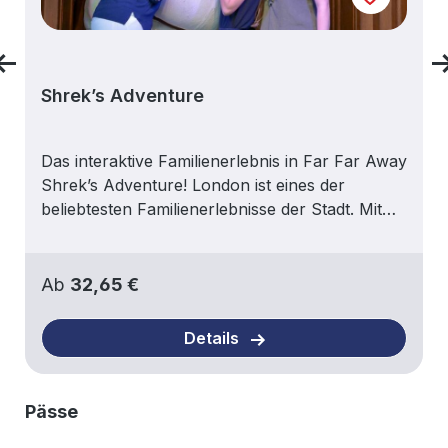
Shrek’s Adventure
Das interaktive Familienerlebnis in Far Far Away
Shrek’s Adventure! London ist eines der
beliebtesten Familienerlebnisse der Stadt. Mit
einer aufregenden 4D-Busfahrt, humorvollen
Live-Shows und detailreichen DreamWorks-
Sets tauchst du ein in die magische Welt von
Regulärer Preis:
Ab
32,65 €
Far Far Away. Perfekt für Kinder, Familien und
Fans der Shrek-Filme – ein Erlebnis voller
Details
Spaß, Aktion und unerwarteter
Überraschungen. Highlights im
ÜberblickDreamWorks 4D Flying Bus Tour mit
Produktgalerie überspringen
Pässe
Donkey als virtuellem GuideInteraktive Live-