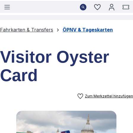
Du hast 0 Pro
W
Fahrkarten & Transfers
ÖPNV & Tageskarten
Visitor Oyster
Card
Zum Merkzettel hinzufügen
Bildergalerie überspringen