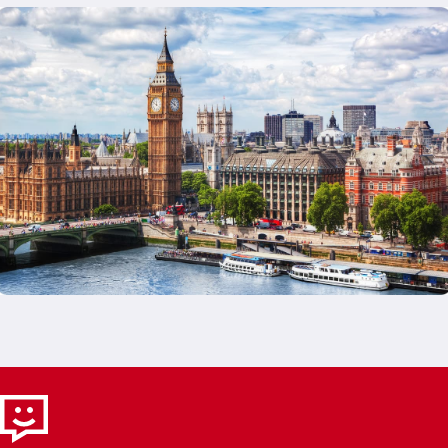
Sehenswürdigkeiten du erleben möchtest – vom
London Eye über Madame Tussauds bis zum
Tower of London. So gestaltest du dein
persönliches London-Programm ganz
individuell. Mit der enthaltenen Tastecard
profitierst du zusätzlich von attraktiven
Rabatten in Restaurants, Cafés und
Freizeitangeboten – ein echter Mehrwert
während deines Aufenthalts. Produktvorteile /
Kombinationen Perfekt kombinierbar mit: Oyster
Card oder Travelcard Abendliche Themse-
Rundfahrt Besuch von South Bank &
Westminster Tagesplanung nach Stadtteilen
Vorteile deines Passes: Flexible Kombination aus
Transport, Attraktionen und Erlebnissen
Individuelle Auswahl der Sehenswürdigkeiten
Deutliche Preisersparnis Zusätzliche Rabatte
für Restaurants und Freizeit