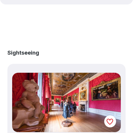
Produktgalerie überspringen
Sightseeing