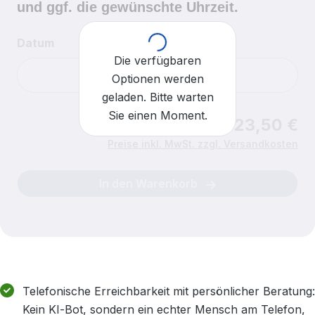
und ggf. die gewünschte Uhrzeit.
Loading...
Datum
Die verfügbaren
Optionen werden
geladen. Bitte warten
Sie einen Moment.
Ab 23,50 €
Uhrzeit
Für heute sind keine Einlasszeiten mehr verfügbar.
Preise inkl. MwSt. zzgl. Versandkosten
In den Warenkorb
Telefonische Erreichbarkeit mit persönlicher Beratung:
Kein KI‑Bot, sondern ein echter Mensch am Telefon,