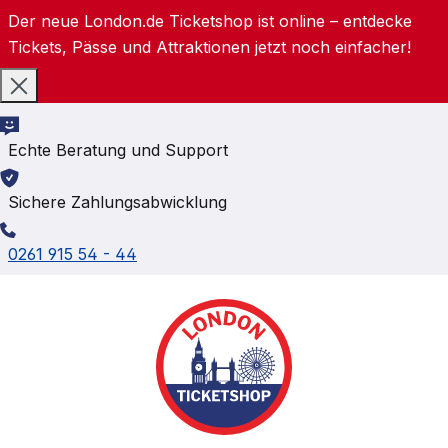
Der neue London.de Ticketshop ist online – entdecke
Zum Hauptinhalt springen
Tickets, Pässe und Attraktionen jetzt noch einfacher!
Echte Beratung und Support
Sichere Zahlungsabwicklung
0261 915 54 - 44