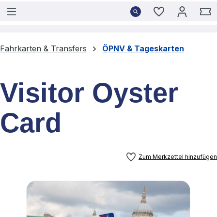
Du hast 0 Pro
W
Fahrkarten & Transfers
ÖPNV & Tageskarten
Visitor Oyster
Card
Zum Merkzettel hinzufügen
Bildergalerie überspringen