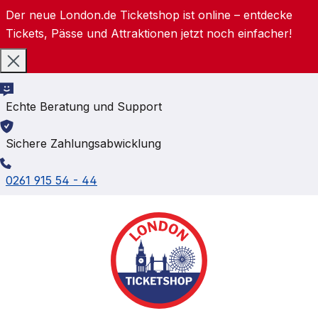
Der neue London.de Ticketshop ist online – entdecke
Zum Hauptinhalt springen
Tickets, Pässe und Attraktionen jetzt noch einfacher!
Echte Beratung und Support
Sichere Zahlungsabwicklung
0261 915 54 - 44