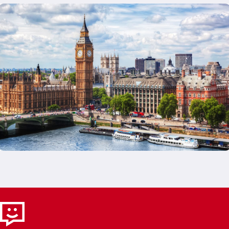
Sehenswürdigkeiten du erleben möchtest – vom
London Eye über Madame Tussauds bis zum
Tower of London. So gestaltest du dein
persönliches London-Programm ganz
individuell. Mit der enthaltenen Tastecard
profitierst du zusätzlich von attraktiven
Rabatten in Restaurants, Cafés und
Freizeitangeboten – ein echter Mehrwert
während deines Aufenthalts. Produktvorteile /
Kombinationen Perfekt kombinierbar mit: Oyster
Card oder Travelcard Abendliche Themse-
Rundfahrt Besuch von South Bank &
Westminster Tagesplanung nach Stadtteilen
Vorteile deines Passes: Flexible Kombination aus
Transport, Attraktionen und Erlebnissen
Individuelle Auswahl der Sehenswürdigkeiten
Deutliche Preisersparnis Zusätzliche Rabatte
für Restaurants und Freizeit