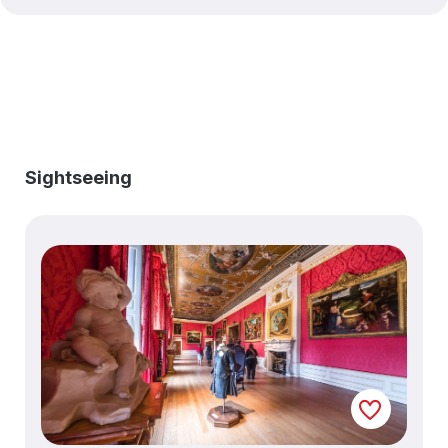
Produktgalerie überspringen
Sightseeing