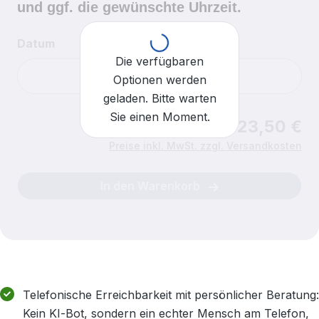
und ggf. die gewünschte Uhrzeit.
Loading...
Datum
Die verfügbaren
Optionen werden
geladen. Bitte warten
Sie einen Moment.
Ab 23,50 €
Uhrzeit
Für heute sind keine Einlasszeiten mehr verfügbar.
Preise inkl. MwSt. zzgl. Versandkosten
In den Warenkorb
Telefonische Erreichbarkeit mit persönlicher Beratung:
Kein KI‑Bot, sondern ein echter Mensch am Telefon,